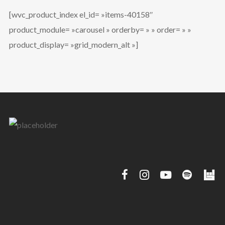
[wvc_product_index el_id= »items-40158″
product_module= »carousel » orderby= » » order= » »
product_display= »grid_modern_alt »]